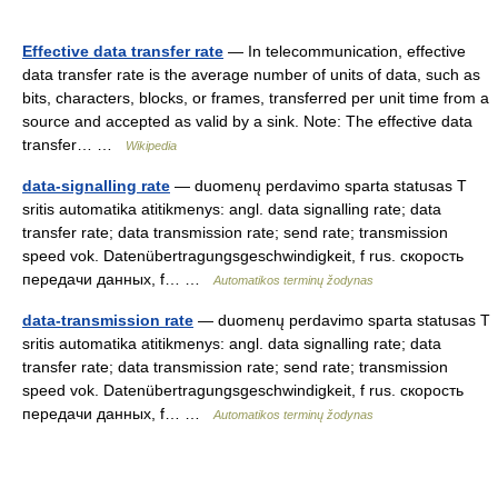
Effective data transfer rate
— In telecommunication, effective
data transfer rate is the average number of units of data, such as
bits, characters, blocks, or frames, transferred per unit time from a
source and accepted as valid by a sink. Note: The effective data
transfer… …
Wikipedia
data-signalling rate
— duomenų perdavimo sparta statusas T
sritis automatika atitikmenys: angl. data signalling rate; data
transfer rate; data transmission rate; send rate; transmission
speed vok. Datenübertragungsgeschwindigkeit, f rus. скорость
передачи данных, f… …
Automatikos terminų žodynas
data-transmission rate
— duomenų perdavimo sparta statusas T
sritis automatika atitikmenys: angl. data signalling rate; data
transfer rate; data transmission rate; send rate; transmission
speed vok. Datenübertragungsgeschwindigkeit, f rus. скорость
передачи данных, f… …
Automatikos terminų žodynas