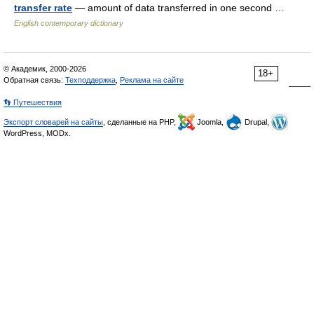
transfer rate
— amount of data transferred in one second …
English contemporary dictionary
© Академик, 2000-2026
18+
Обратная связь:
Техподдержка
,
Реклама на сайте
👣 Путешествия
Экспорт словарей на сайты
, сделанные на PHP,
Joomla,
Drupal,
WordPress, MODx.