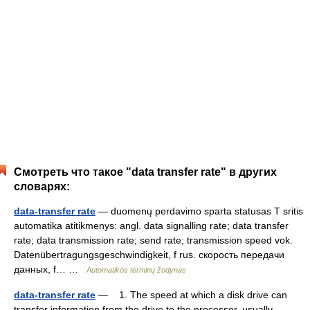
Смотреть что такое "data transfer rate" в других
словарях:
data-transfer rate
— duomenų perdavimo sparta statusas T sritis
automatika atitikmenys: angl. data signalling rate; data transfer
rate; data transmission rate; send rate; transmission speed vok.
Datenübertragungsgeschwindigkeit, f rus. скорость передачи
данных, f… …
Automatikos terminų žodynas
data-transfer rate
— 1. The speed at which a disk drive can
transfer information from the drive to the processor, usually